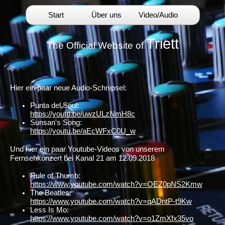
Start
Über uns
Video/Audio
Triett
The Official Website of
Hier ein paar neue Audio-Schnipsel:
Punta del Soul:
https://youtu.be/uwzULzNmH8c
Sunsan's Song:
https://youtu.be/aEcWFxC0U_w
Und hier ein paar Youtube-Videos von unserem
Fernsehkonzert bei Kanal 21 am 12.09.2018
Rule of Thumb:
https://www.youtube.com/watch?v=OEZ0pNS2Kmw
The Beatles:
https://www.youtube.com/watch?v=qADntP-t9Kw
Less Is Mo:
https://www.youtube.com/watch?v=o1ZmXfx35vo